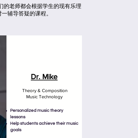
我们的老师都会根据学生的现有乐理
对一辅导答疑的课程。
Dr. Mike
Theory & Composition
Music Technology
Personalized music theory
lessons
Help students a
chieve their music
goals